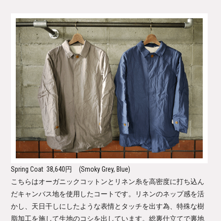
Spring Coat
38,640円 (Smoky Grey, Blue)
こちらはオーガニックコットンとリネン糸を高密度に打ち込ん
だキャンバス地を使用したコートです。リネンのネップ感を活
かし、天日干しにしたような表情とタッチを出す為、特殊な樹
脂加工を施して生地のコシを出しています。総裏仕立てで裏地