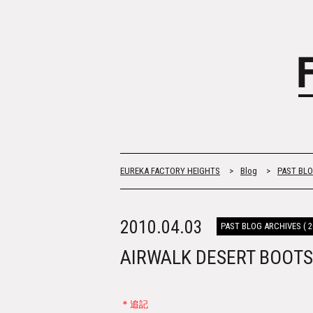
EUREKA FACTORY HEIGHTS
>
Blog
>
PAST BLOG
2010.04.03
PAST BLOG ARCHIVES ( 20
AIRWALK DESERT 
＊
追記