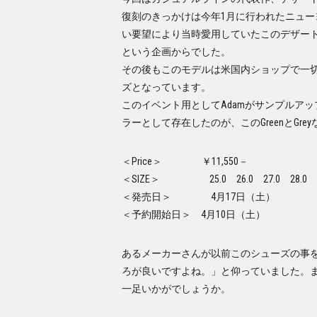
復刻のきっかけは今年1月に行われたニューヨークでの
い要望により当時愛用していたこのデザート
という企画からでした。
その後もこのモデルは米国内ショップで一
ズとなっています。
このイベント用としてAdamがサンプルア
ラーとして存在したのが、この
Green
と
Grey
＜Price＞
￥11,550－
＜SIZE＞
25.0 26.0 27.0 28.0 29.
＜発売日＞
4月17日（土）
＜予約開始日＞
4月10日（土）
あるメーカーさんが以前このシューズの事を「
ろが良いですよね。」と仰っていました。
一足いかがでしょうか。