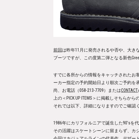
前回
は昨年11月に発売されるや否や、大き
ブーツですが、この度第二弾となる新色
Gre
すでに各所からの情報をキャッチされたお
ーカー指定の予約開始日より順次ご予約を
尚、お電話（058-213-7709）または
CONTACT
上の
＜PICK UP ITEMS＞
に掲載しそちらから
それでは以下、詳細になりますのでご確認
1986年にカリフォルニアで誕生した90’sを代
その活躍はスケートシーンに留まらず、カ
今回はカジュアルラインの代表作、デザー