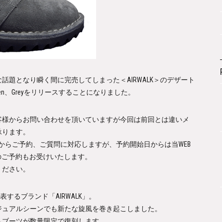
な話題となり瞬く間に完売してしまった
＜AIRWALK＞
のデザート
en
、
Grey
をリリースすることになりました。
客様からお問い合わせを頂いていますが今回は前回とは違いメ
承ります。
からご予約、ご質問に対応しますが、予約開始日からは当WEB
のご予約もお受けいたします。
ください。
表するブランド「AIRWALK」。
ジュアルシーンでも新たな旋風を巻き起こしました。
トブーツが数量限定で復刻します。