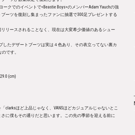
イベントで<Beastie Boys>のメンバーAdam Yauchの強
ブーツを復刻し集まったファンに抽選で300足プレゼントする
切リリースされることなく、現在は大変希少価値のあるシュー
ップしたデザートブーツは実は４色あり、その表立ってない裏カ
なのです。
0 (cm)
clarksほど上品じゃなく、VANSほどカジュアルじゃないとこ
まさに僕もその通りだと思います。この先の季節を迎える前に