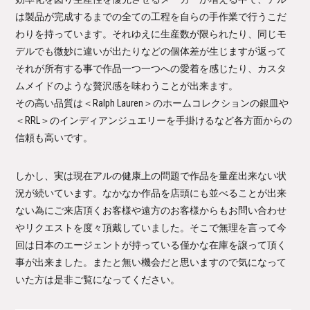
は製品が完成するまでの全ての工程を自らの手作業で行うこだ
わりを持っています。それゆえに生産数が限られたり、同じモ
デルでも微妙に違いが出たりなどの個体差が生じますが返って
それが所有する事で作品一つ一つへの愛着を感じたり、カスタ
ムメイドのような贅沢感を味わうことが出来ます。
その高い品質は＜Ralph Lauren＞のホームコレクションの銀皿や
＜RRL＞のインディアンジュエリーを手掛けるなど各方面からの
信頼も高いです。
しかし、実は現在アルの健康上の問題で作品を量産出来ない状
況が続いています。なかなか作品を店頭にも並べることが出来
ない為にご来店頂くお客様や遠方のお客様からもお問い合わせ
やリクエストを度々頂戴していました。そこで無理を言って今
回は日本のエージェントが持っている僅かな在庫を譲って頂く
事が出来ました。またと無い機会だと思いますので気になって
いた方は是非ご覧になってください。