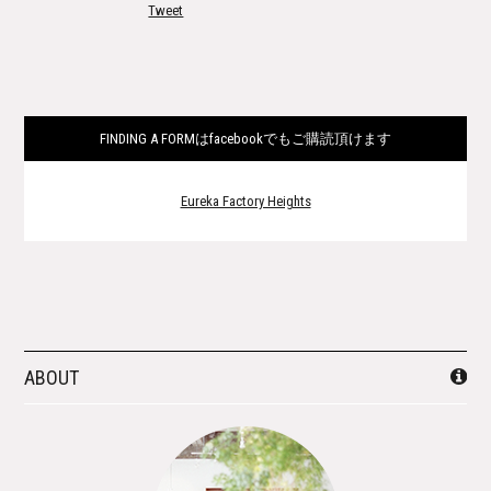
Tweet
FINDING A FORMはfacebookでもご購読頂けます
Eureka Factory Heights
ABOUT