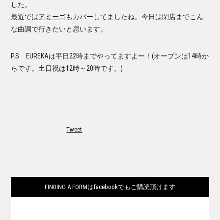
した。
最近では
アミーゴ
もカバーしてましたね。今日は閉店までこん
な曲調で行きたいと思います。
P.S
EUREKAは平日22時までやってますよー！
(オープンは14時か
らです。土日祝は12時～20時です。)
Tweet
FINDING A FORMはfacebookでもご購読頂けます