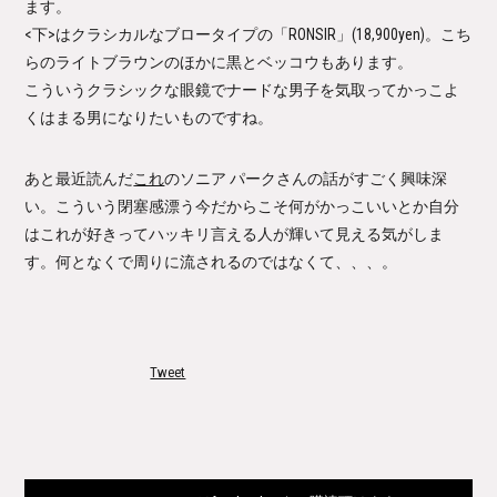
ます。
<下>はクラシカルなブロータイプの
「RONSIR」
(18,900yen)。こち
らのライトブラウンのほかに黒とベッコウもあります。
こういうクラシックな眼鏡でナードな男子を気取ってかっこよ
くはまる男になりたいものですね。
あと最近読んだ
これ
のソニア パークさんの話がすごく興味深
い。こういう閉塞感漂う今だからこそ何がかっこいいとか自分
はこれが好きってハッキリ言える人が輝いて見える気がしま
す。何となくで周りに流されるのではなくて、、、。
Tweet