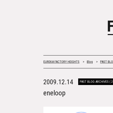
EUREKA FACTORY HEIGHTS
>
Blog
>
PAST BLOG
2009.12.14
PAST BLOG ARCHIVES ( 20
eneloop