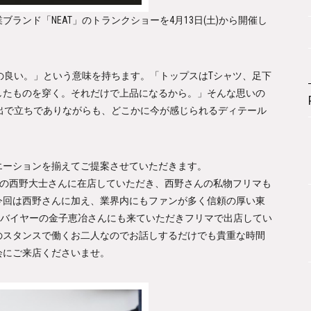
ブランド「NEAT」のトランクショーを4月13日(土)から開催し
儀の良い。」という意味を持ちます。「トップスはTシャツ、足下
したものを穿く。それだけで上品になるから。」そんな思いの
な出で立ちでありながらも、どこかに今が感じられるディテール
エーションを揃えてご提案させていただきます。
レクターの西野大士さんに在店していただき、西野さんの私物フリマも
今回は西野さんに加え、業界内にもファンが多く信頼の厚い東
PPE」バイヤーの金子恵冶さんにも来ていただきフリマで出店してい
のスタンスで働くお二人なのでお話しするだけでも貴重な時間
会にご来店くださいませ。