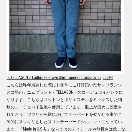
＜TELLASON＞Ladbroke Grove Slim Tapered Corduroy
22,050円
こちらは昨年展開した際にも非常にご好評頂いたサンフランシ
スコ発のデニムブランド＜TELLASON＞のコーデュロイパンツに
なります。こちらはコットンとポリエステルをミックスした細
畝のコーデュロイ生地を使用しています。股上が浅めに設定さ
れており、ワタリから裾にかけてテーパードを効かせる事で全
体的にスッキリとしたスリムテーパードシルエットになってい
ます。「Made in U.S.A.」ならではのディテールや無骨さは残しな