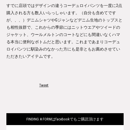
すでに店頭ではデザインの違うコーデュロイパンツを一度に2点
購入される方も数人いらっしゃいます。（自分も含めてです
が、、、）デニムシャツやGジャンなどデニム生地のトップスと
も相性抜群で、これからの季節にはニットウエアやツイードの
ジャケット、ウールメルトンのコートなどにも間違いなくハマ
る本当に便利なボトムだと思います。これまであまりコーデュ
ロイパンツに馴染みのなかった方にも是非ともお薦めさせてい
ただきたいアイテムです。
Tweet
FINDING A FORMはfacebookでもご購読頂けます