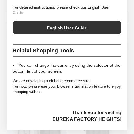
For detailed instructions, please check our English User
Guide.
English User Guide
この商品のお問い合わせ
ウィッシュリストに入れる
Helpful Shopping Tools
You can change the currency using the selector at the
bottom left of your screen.
We are developing a global e-commerce site.
YOU MAY ALSO LIKE
For now, please use your browser’s translation feature to enjoy
shopping with us.
Thank you for visiting
EUREKA FACTORY HEIGHTS!