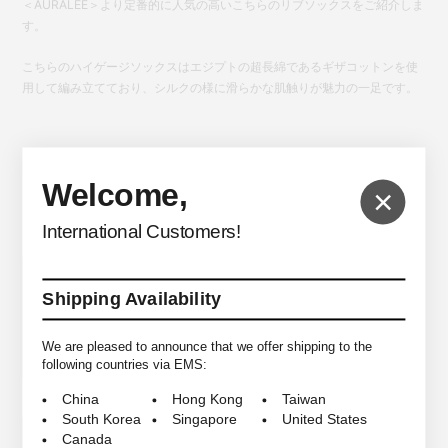
＜AURALEE＞より定番的に人気の高いこちらのリブソックスをご紹介しま
す。
こちらのハイゲージソックスはエジプトの超長綿であるギザコットンを使
用して編み立てており、シルクの様に滑らかな肌触りが魅力の一足です。
*商品は実店舗と在庫を共有しており常に変動がございます。
Welcome,
×
その為ご注文後でも売り違いにより在庫がない場合がございますので予め
ご了承ください。
International Customers!
SIZE
Free Size
Shipping Availability
COLORS
Beige, White, Pale Green, Black
We are pleased to announce that we offer shipping to the
MATELIALS
Cotton 80% Nylon 20%
following countries via EMS:
China
Hong Kong
Taiwan
South Korea
Singapore
United States
COLOR＆SIZE
Canada
個数