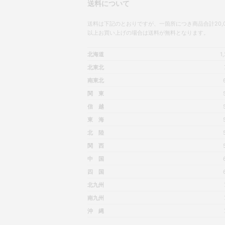
送料について
送料は下記のとおりですが、一箇所につき商品合計20,0
以上お買い上げの場合は送料が無料となります。
北海道
1
北東北
南東北
関 東
信 越
東 海
北 陸
関 西
中 国
四 国
北九州
南九州
沖 縄