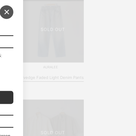
×
SOLD OUT
S:
AURALEE
ks
Selvedge Faded Light Denim Pants
SOLD OUT
screen.