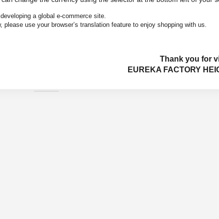
developing a global e-commerce site.
, please use your browser’s translation feature to enjoy shopping with us.
AURALEE
AURALEE
Thank you for vi
EUREKA FACTORY HEI
Ultra Fine Tropical Wool Zip
Super Light Wool Check Shirt
Blouson