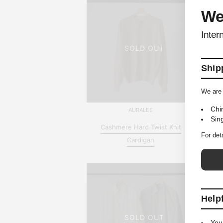
We
Inter
SOLD OUT
Shipp
We are 
Chi
AURALEE
Sin
Cashmere Hard Twist Knit
For det
Cardigan
Help
SOLD OUT
You