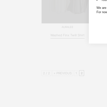
We are 
For now
AURALEE
Washed Finx Twill Shirt
2 / 2
« PREVIOUS
1
2