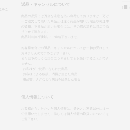
返品・キャンセルについて
(
金をご
商品の品質には万全な注意を払い出荷しておりますが、万が
一ご注文して頂いた商品とは違う商品が届いた場合や発送中
の破損、不良品が届いた場合には、その際の送料は当店で負
担させて頂きます。
商品到着後7日以内にご連絡下さいませ。
お客様都合での返品・キャンセルについては一切お受けして
おりませんので予めご了承下さい。
また以下のような場合につきましてもお受けすることができ
ません。
･お客様がご使用になられた商品
･お客様による破損、汚損が生じた商品
･納品書、タグなど付属品を紛失した場合
個人情報について
お客様からいただいた個人情報は、発送とご連絡以外には一
切使用いたしません。詳しくは個人情報の取扱いについてを
ご覧下さい。