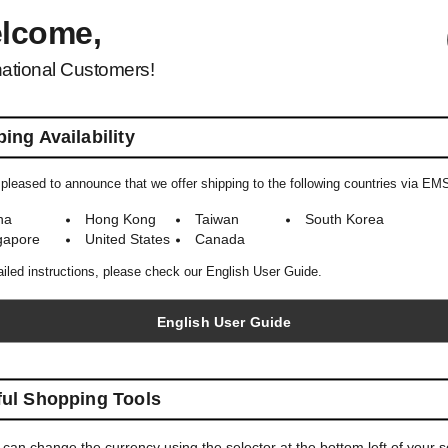
lcome,
national Customers!
SOLD OUT
SOLD OUT
ing Availability
pleased to announce that we offer shipping to the following countries via EM
na
Hong Kong
Taiwan
South Korea
AURALEE
AURALEE
gapore
United States
Canada
Textured Lamb Leather Blouson
Bluefaced Wool Two-Tuck Slac
ailed instructions, please check our English User Guide.
English User Guide
ful Shopping Tools
SOLD OUT
SOLD OUT
 can change the currency using the selector at the bottom left of your 