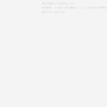
※佐川急便にて発送致します。
※沖縄県・その他一部の離島については別途で中継料
請求させて頂きます。