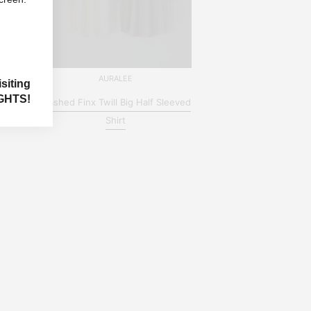
AURALEE
siting
GHTS!
Washed Finx Twill Big Half Sleeved
Shirt