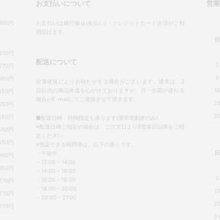
お支払いについて
営
00円
お支払いは銀行振込(先払い)・クレジットカード決済がご利
用頂けます。
日
,210円
配送について
2
770円
9
660円
在庫状況によりお待たせする場合がございます。通常は、2
日以内の商品発送を心がけておりますが、万一出荷が遅れる
1
550円
場合がE-mailにてご連絡させて頂きます。
2
550円
3
550円
■配送日時・時間指定も承ります(通常宅配便のみ)
※配達日時ご指定の場合は、ご注文日より5営業日以降をご指
550円
定ください。
550円
※指定できる時間帯は、以下の通りです。
日
・午前中
660円
・12:00 – 14:00
660円
・14:00 – 16:00
6
・16:00 – 18:00
770円
・18:00 – 20:00
1
770円
・20:00 – 21:00
2
770円
2