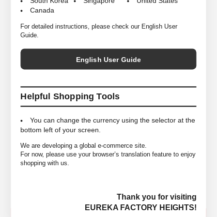
South Korea
Singapore
United States
ト感があり、それぞれ左右を履き間違えないようにLとRマークが入ってい
Canada
ます。登山やトレッキング・ハイキングなどのアウトドアには勿論、サン
ダルやブーツに合わせて日常使いにも最適なアイテムです。
For detailed instructions, please check our English User
Guide.
English User Guide
*商品は実店舗と在庫を共有しており常に変動がございます。
その為ご注文後でも売り違いにより在庫がない場合がございますので予め
ご了承ください。
Helpful Shopping Tools
You can change the currency using the selector at the
bottom left of your screen.
Women's ＜37-38(23～24.5cm)＞
SIZE
Men's ＜42-43(26～27.5cm)＞
We are developing a global e-commerce site.
For now, please use your browser’s translation feature to enjoy
shopping with us.
COLORS
Mix Grey, Jeans, Charcoal Grey
MATELIALS
Wool 63％ Nylon 35％ Polyurethan 2％
Thank you for visiting
EUREKA FACTORY HEIGHTS!