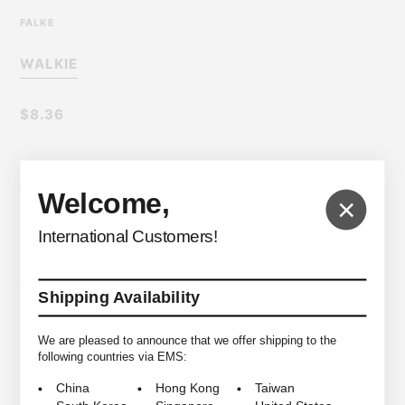
FALKE
WALKIE
$8.36
＜FALKE＞よりブランドを代表するアイテムであるこちらのソックスをご
紹介します。
Welcome,
×
1895年にフランツ・ファルケ氏によってドイツで設立した＜FALKE＞は、
International Customers!
ドイツで初めてパンティ・ストッキングの製造に成功した歴史ある会社に
なります。設立当初から人間工学に基づいた機能性を重視した素材開発に
拘り続けており、ヨーロッパではビジネスラインの紳士ソックスやストッ
Shipping Availability
キングに定評があるブランドです。
元々、トレッキングやウォーキング用として開発された「WALKIE」は、踵
We are pleased to announce that we offer shipping to the
部分からつま先部分にかけてパイル地を使用することで足底をしっかりサ
following countries via EMS:
ポートしてくれるとともに蒸れを防いで足を清潔に保つよう作られていま
China
Hong Kong
Taiwan
す。また人間工学に基づいて開発された左右非対称の構造は抜群のフィッ