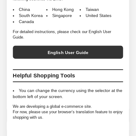
China
Hong Kong
Taiwan
South Korea
Singapore
United States
*商品は実店舗と在庫を共有しており常に変動がございます。
Canada
その為ご注文後でも売り違いにより在庫がない場合がございますので予め
ご了承ください。
For detailed instructions, please check our English User
Guide.
SIZE
One Size ＜直径10cm×高さ21.5cm＞
English User Guide
COLORS
A
MATELIALS
Glass, Botanical
Helpful Shopping Tools
You can change the currency using the selector at the
bottom left of your screen.
個数
COLOR＆SIZE
We are developing a global e-commerce site.
For now, please use your browser’s translation feature to enjoy
shopping with us.
この商品のお問い合わせ