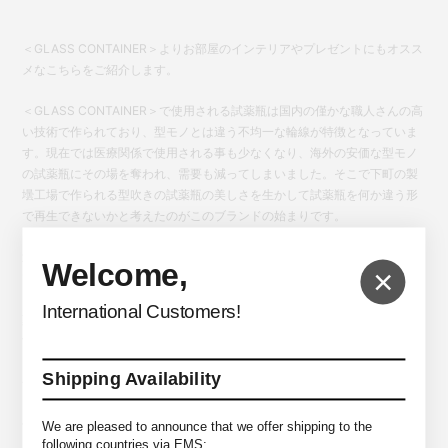
＜GLASS CONTAINER＞よりお部屋のインテリアやプレゼントにもオスス
メなこちらをご紹介します。
＜GLASS CONTAINER＞で使用される試薬瓶は国内の僅かな職人さんの高
い技術で作られており、型モノとは違う不均一な輪線が特徴となっていま
す。現在では医療関係で使用される事も少なくなり、海外の安価な型モノ
の試薬瓶にその場を奪われ、需要も減ってしまいました。そこで下町の製
壜工場で作られる型吹きの試薬瓶の美しさを生かして試薬瓶を何か違う形
で再生できないかと考えたのがこのブランドの始まりです。
過去に生物学者が植物を入れて標本にしていた事をヒントに、架空のドイ
Welcome,
×
ツ人生物学者 ロンメル博士が世界各国で採取して標本したという架空のス
トーリーから生まれたこちらのグラスコンテナは、様々な種類の植物を試
International Customers!
薬瓶に入れる事で植物は再生し、製壜業界の再生にも繋げたアイテムで
す。
Shipping Availability
※直射日光の当たる場所や、高温多湿の場所では植物が劣化しやすくなります。
ドライフラワーは植物によって退色の期間に差があります。
色調変化もこの製品の特徴のため、経年変化としてお楽しみください。
We are pleased to announce that we offer shipping to the
following countries via EMS: