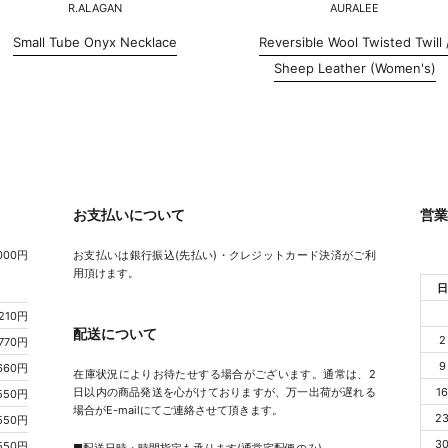
R.ALAGAN
AURALEE
Small Tube Onyx Necklace
Reversible Wool Twisted Twill 
Sheep Leather (Women's)
お支払いについて
営
00円
お支払いは銀行振込(先払い)・クレジットカード決済がご利
用頂けます。
日
,210円
配送について
2
770円
9
660円
在庫状況によりお待たせする場合がございます。通常は、2
日以内の商品発送を心がけておりますが、万一出荷が遅れる
1
550円
場合がE-mailにてご連絡させて頂きます。
2
550円
3
550円