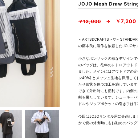
JOJO Mesh Draw Strin
￥7,200
￥12,000
→
＜ARTS&CRAFTS＞や＜STANDAR
の藤本氏に製作を依頼したJOJO
小さなボンサックの様なデザインで
のバッグは、往年のレトロアウトド
ました。メインにはアウトドアの定番
ン40%) とメッシュ生地を採用し
たせ形状を保つ加工を施しています
できて外出時にも便利です。内側の
割も果たしています。シューキーパ
ドルやジップポケットの引き手は牛
今回はJOJOサンダル用に企画し
かで夏の外出時にもお勧めのバッグ