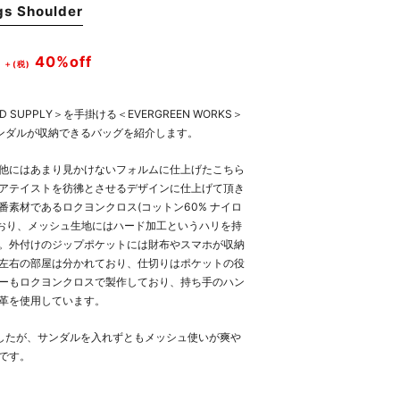
gs Shoulder
40%off
＋(税)
D SUPPLY＞を手掛ける＜EVERGREEN WORKS＞
サンダルが収納できるバッグを紹介します。
他にはあまり見かけないフォルムに仕上げたこちら
アテイストを彷彿とさせるデザインに仕上げて頂き
素材であるロクヨンクロス(コットン60% ナイロ
ており、メッシュ生地にはハード加工というハリを持
。外付けのジップポケットには財布やスマホが収納
左右の部屋は分かれており、仕切りはポケットの役
ーもロクヨンクロスで製作しており、持ち手のハン
革を使用しています。
ましたが、サンダルを入れずともメッシュ使いが爽や
です。