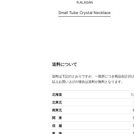
R.ALAGAN
Small Tube Crystal Necklace
送料について
送料は下記のとおりですが、一箇所につき商品合計20,0
以上お買い上げの場合は送料が無料となります。
北海道
1
北東北
南東北
関 東
信 越
東 海