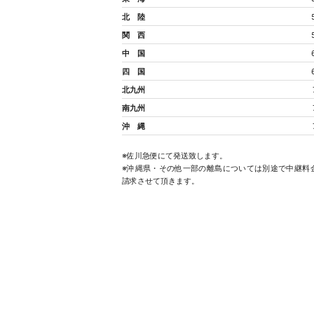
北 陸
関 西
中 国
四 国
北九州
南九州
沖 縄
※佐川急便にて発送致します。
※沖縄県・その他一部の離島については別途で中継料
請求させて頂きます。