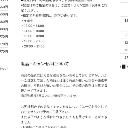
■配送日時・時間指定も承ります(通常宅配便のみ)
※配達日時ご指定の場合は、ご注文日より5営業日以降をご指
550円
定ください。
550円
※指定できる時間帯は、以下の通りです。
日
・午前中
660円
・12:00 – 14:00
660円
・14:00 – 16:00
6
・16:00 – 18:00
770円
・18:00 – 20:00
1
770円
・20:00 – 21:00
2
770円
2
返品・キャンセルについて
(
金をご
商品の品質には万全な注意を払い出荷しておりますが、万が
一ご注文して頂いた商品とは違う商品が届いた場合や発送中
の破損、不良品が届いた場合には、その際の送料は当店で負
担させて頂きます。
商品到着後7日以内にご連絡下さいませ。
お客様都合での返品・キャンセルについては一切お受けして
おりませんので予めご了承下さい。
また以下のような場合につきましてもお受けすることができ
ません。
･お客様がご使用になられた商品