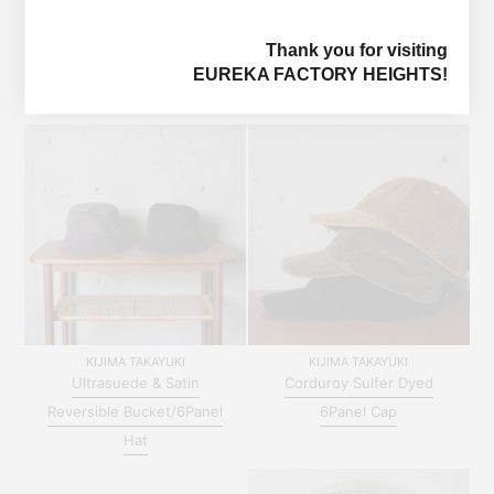
Thank you for visiting
EUREKA FACTORY HEIGHTS!
YOU MAY ALSO LIKE
KIJIMA TAKAYUKI
KIJIMA TAKAYUKI
Ultrasuede & Satin
Corduroy Sulfer Dyed
Reversible Bucket/6Panel
6Panel Cap
Hat