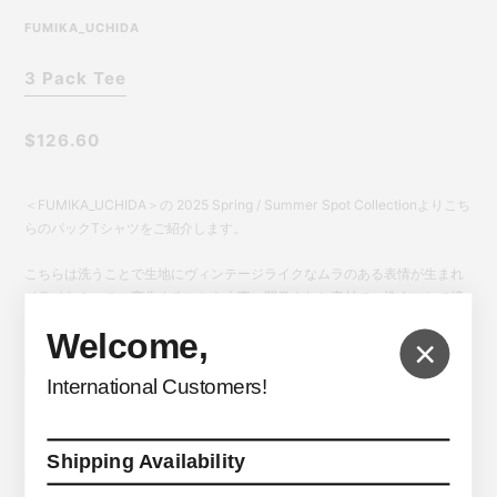
FUMIKA_UCHIDA
3 Pack Tee
$126.60
＜FUMIKA_UCHIDA＞の 2025 Spring / Summer Spot Collectionよりこち
らのパックTシャツをご紹介します。
こちらは洗うことで生地にヴィンテージライクなムラのある表情が生まれ
ドライなタッチに変化することを大事に開発された素材で、洗うことで締
まる襟ぐりを追求した形状とオリジナルのアタッチメントを作成して縫製
Welcome,
×
された襟リブが魅力のアイテムです。クラシカルなアンダーウェアにみら
れる短めでコンパクトな巾が特徴で、運動量のある袖の形状となっており
International Customers!
ます。
こちらのアイテムは3枚1Setの商品となります。
Shipping Availability
*商品は実店舗と在庫を共有しており常に変動がございます。