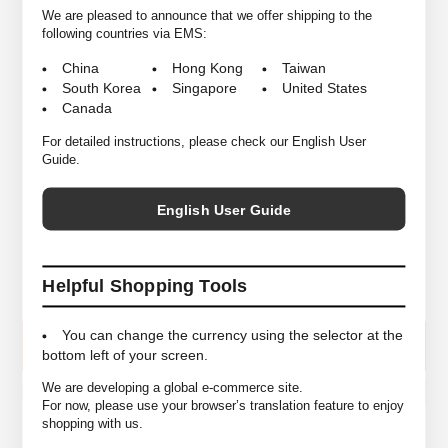
その為ご注文後でも売り違いにより在庫がない場合がございますので予め
We are pleased to announce that we offer shipping to the
ご了承ください。
following countries via EMS:
*こちらで使用している写真の転載はご遠慮ください。
China
Hong Kong
Taiwan
South Korea
Singapore
United States
Canada
S ＜身幅40cm/着丈58cm/肩幅35cm/袖丈13.5cm＞
M ＜身幅42.5cm/着丈62cm/肩幅36cm/袖丈13.5cm
For detailed instructions, please check our English User
SIZE
＞
Guide.
L ＜身幅45.5cm/着丈65cm/肩幅37.5cm/袖丈14cm
＞
English User Guide
COLORS
White
MATELIALS
Cotton 100%
Helpful Shopping Tools
You can change the currency using the selector at the
SOLD OUT
bottom left of your screen.
We are developing a global e-commerce site.
ウィッシュリストに入れる
For now, please use your browser’s translation feature to enjoy
shopping with us.