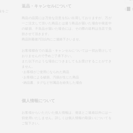
返品・キャンセルについて
(
金をご
商品の品質には万全な注意を払い出荷しておりますが、万が
一ご注文して頂いた商品とは違う商品が届いた場合や発送中
の破損、不良品が届いた場合には、その際の送料は当店で負
担させて頂きます。
商品到着後7日以内にご連絡下さいませ。
お客様都合での返品・キャンセルについては一切お受けして
おりませんので予めご了承下さい。
また以下のような場合につきましてもお受けすることができ
ません。
･お客様がご使用になられた商品
･お客様による破損、汚損が生じた商品
･納品書、タグなど付属品を紛失した場合
個人情報について
お客様からいただいた個人情報は、発送とご連絡以外には一
切使用いたしません。詳しくは個人情報の取扱いについてを
ご覧下さい。