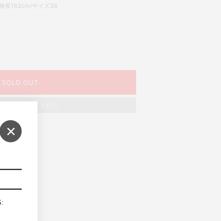
長162cm/サイズ36
SOLD OUT
ッシュリストに入れる
×
S: