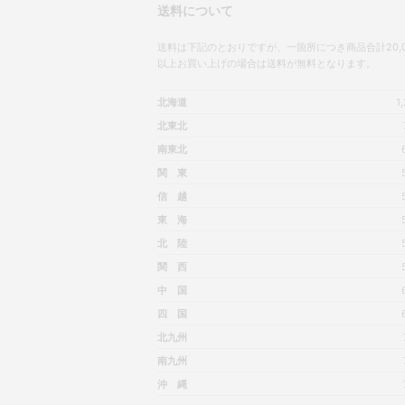
送料について
送料は下記のとおりですが、一箇所につき商品合計20,0
以上お買い上げの場合は送料が無料となります。
北海道
1
北東北
南東北
関 東
信 越
東 海
北 陸
関 西
中 国
四 国
北九州
南九州
沖 縄