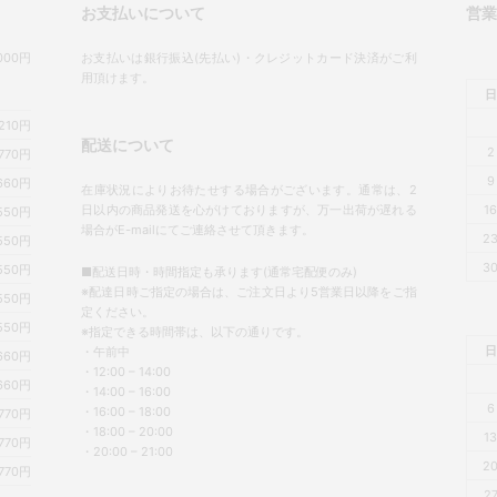
お支払いについて
営
00円
お支払いは銀行振込(先払い)・クレジットカード決済がご利
用頂けます。
日
,210円
配送について
2
770円
9
660円
在庫状況によりお待たせする場合がございます。通常は、2
日以内の商品発送を心がけておりますが、万一出荷が遅れる
1
550円
場合がE-mailにてご連絡させて頂きます。
2
550円
3
550円
■配送日時・時間指定も承ります(通常宅配便のみ)
※配達日時ご指定の場合は、ご注文日より5営業日以降をご指
550円
定ください。
550円
※指定できる時間帯は、以下の通りです。
日
・午前中
660円
・12:00 – 14:00
660円
・14:00 – 16:00
6
・16:00 – 18:00
770円
・18:00 – 20:00
1
770円
・20:00 – 21:00
2
770円
2