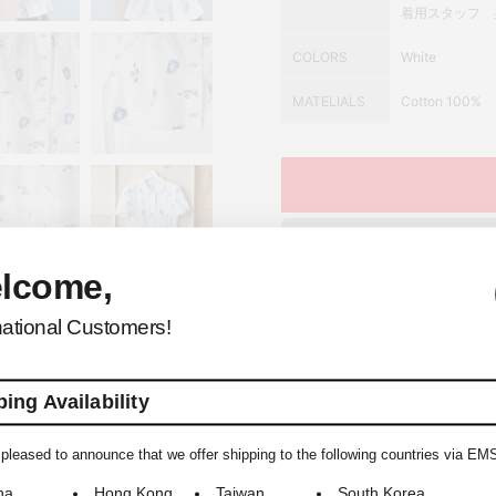
着用スタッフ 身
COLORS
White
MATELIALS
Cotton 100%
ウィ
lcome,
national Customers!
ing Availability
pleased to announce that we offer shipping to the following countries via EM
YOU MAY ALSO LIKE
na
Hong Kong
Taiwan
South Korea