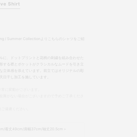
ve Shirt
ring / Summer Collectionよりこちらのシャツをご紹
ルに、ドットプリントと花柄の刺繍を組み合わせた
形する襟とポケットがクラシカルなムードを引き立
な立体感を添えています。前立てはオリジナルの彫
天日干し加工を施しています。
り常に変動がございます。
在庫がない場合がございますので予めご了承くださ
はご遠慮ください。
m/着丈49cm/肩幅37cm/袖丈20.5cm＞