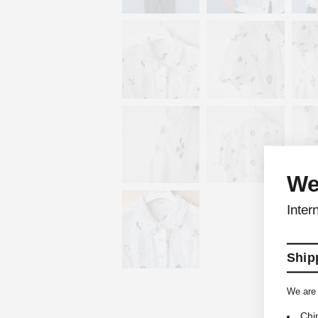
We
Inter
Shipp
We are 
Chi