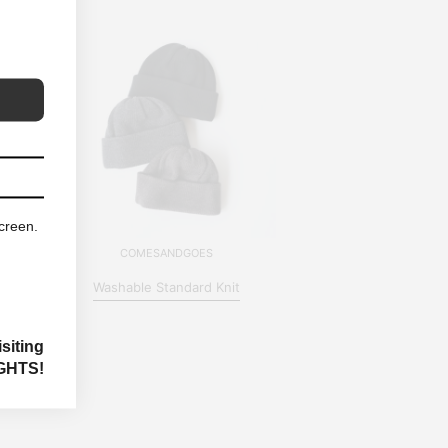
screen.
COMESANDGOES
Washable Standard Knit
siting
GHTS!