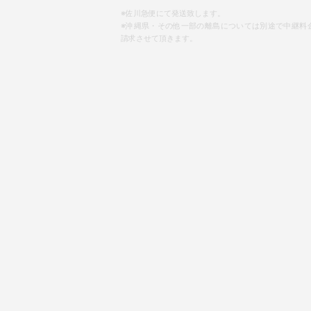
※佐川急便にて発送致します。
※沖縄県・その他一部の離島については別途で中継料
請求させて頂きます。