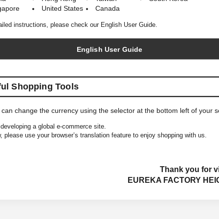
gapore
United States
Canada
ailed instructions, please check our English User Guide.
English User Guide
ful Shopping Tools
 can change the currency using the selector at the bottom left of your 
COMESANDGOES
COMESANDGOES
developing a global e-commerce site.
, please use your browser’s translation feature to enjoy shopping with us.
Olmetex Cap
Washable Big Knit
Thank you for vi
EUREKA FACTORY HEI