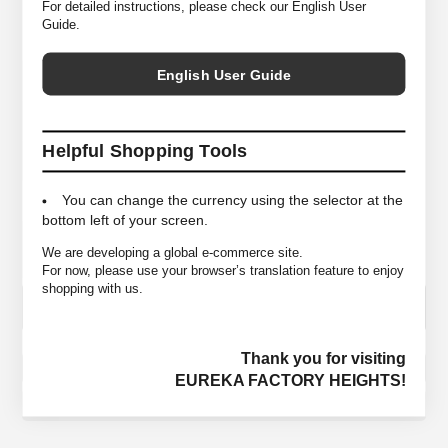
For detailed instructions, please check our English User
ご了承ください。
Guide.
English User Guide
SIZE
Free ＜クラウン高さ11cm/ブリム幅7.5cm＞
COLORS
Camel, Black
Helpful Shopping Tools
MATELIALS
Angora 60% Wool 40% (Adjuster : Cotton 100%)
You can change the currency using the selector at the
bottom left of your screen.
COLOR＆SIZE
個数
We are developing a global e-commerce site.
For now, please use your browser’s translation feature to enjoy
shopping with us.
Thank you for visiting
この商品のお問い合わせ
EUREKA FACTORY HEIGHTS!
ウィッシュリストに入れる