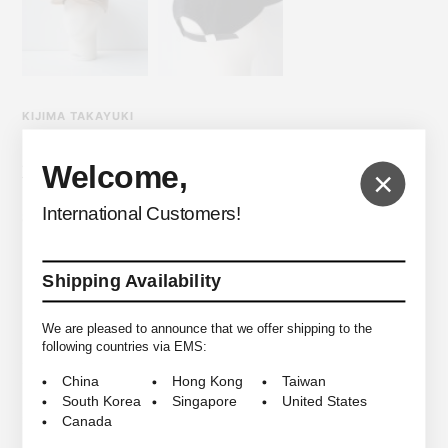
KIJIMA TAKAYUKI
Angora Shaggy Jet Cap
Welcome,
×
International Customers!
$126.60
＜KIJIMA TAKAYUKI＞の2025 Autumn/Winter Collectionよりこちらのジ
Shipping Availability
ェットキャップをご紹介します。
We are pleased to announce that we offer shipping to the
こちらは上品なアンゴラウールシャギーの艶感のある柔らかな風合いが魅
following countries via EMS:
力のジェットキャップになります。コットンツイルのアジャストベルトに
オリジナルスライドバックルを配した上品な一点です。
China
Hong Kong
Taiwan
South Korea
Singapore
United States
*商品は実店舗と在庫を共有しており常に変動がございます。
Canada
その為ご注文後でも売り違いにより在庫がない場合がございますので予め