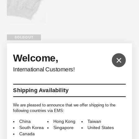
SOLDOUT
HERILL
Welcome,
×
GC Twist Pullover
International Customers!
$588.69
Shipping Availability
＜HERILL＞の2025 Autumn/Winter Collectionよりこちらのリバーシブル
We are pleased to announce that we offer shipping to the
ジャケットをご紹介します。
following countries via EMS:
＜HERILL＞は日本国内の最高級な技術・経験によって裏打ちされた伝統あ
China
Hong Kong
Taiwan
る工場と新しいコンセプトの素材開発を行い真面目に面白いと思えるプロ
South Korea
Singapore
United States
ダクトを生み出しています。ブランド名の由来はHeritage(受け継がれる文
Canada
化・歴史・遺産・伝統)とWill(未来・今後)の造語。