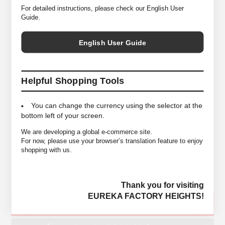
For detailed instructions, please check our English User
Guide.
こちらカシミヤの最高峰と呼ばれるゴールドキャッシュを使用した＜
HERILL＞冬の定番ニットになります。ミディアムウェイトのオーセンティ
ックなクルーネックニットは着込むほど、ふわふわ柔らかく育つ逸品で
English User Guide
す。
*商品は実店舗と在庫を共有しており常に変動がございます。
Helpful Shopping Tools
その為ご注文後でも売り違いにより在庫がない場合がございますので予め
ご了承ください。
You can change the currency using the selector at the
bottom left of your screen.
SIZE
2 ＜身幅57cm/着丈67cm/肩幅51cm/袖丈60cm＞
We are developing a global e-commerce site.
For now, please use your browser’s translation feature to enjoy
COLORS
Grey, Black
shopping with us.
MATELIALS
Cashmere 100%
Thank you for visiting
EUREKA FACTORY HEIGHTS!
SOLD OUT