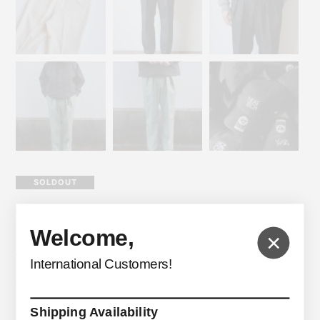
SOLDOUT
NEAT TECH
Welcome,
×
T/C Twill Standard Easy Trousers
International Customers!
$202.56
Shipping Availability