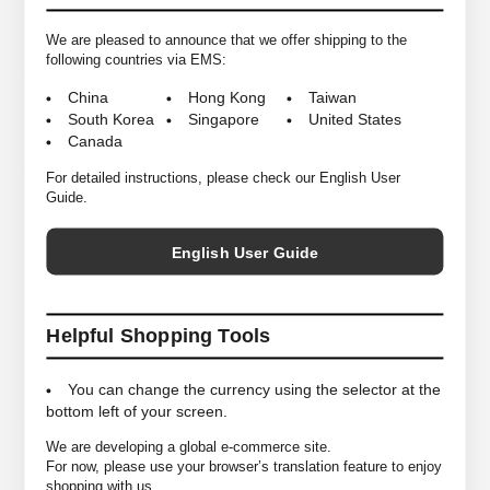
当店と＜NEAT＞で協業して取り組んでいる＜NEAT TECH＞が久々のリリ
ースとなります。
We are pleased to announce that we offer shipping to the
following countries via EMS:
今回はインラインで展開されているスタンダードシルエットをベースに＜
China
Hong Kong
Taiwan
NEAT TECH＞のデビュー作で採用していた”T/C Twill”を約4年振りに復刻
South Korea
Singapore
United States
しました。表面はタフなポリエステル、裏は肌当たりの良いコットンタッ
Canada
チな二重織りストレッチ素材を使用しており、穿き心地の良さは勿論、吸
水速乾や抗ピリングといった機能性もポイントです。
For detailed instructions, please check our English User
Guide.
ウエストに配されたウェービングベルトやジップフロントといった<NEAT
TECH>ならではのディテールも健在です。
English User Guide
*商品は実店舗と在庫を共有しており常に変動がございます。
Helpful Shopping Tools
その為ご注文後でも売り違いにより在庫がない場合がございますので予め
ご了承ください。
You can change the currency using the selector at the
bottom left of your screen.
S ＜ウエスト～82cm/わたり29cm/股上31cm/股下
We are developing a global e-commerce site.
63cm＞
For now, please use your browser’s translation feature to enjoy
M ＜ウエスト～84cm/わたり30cm/股上32cm/股下
shopping with us.