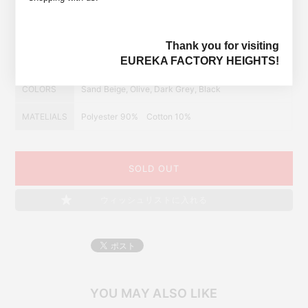
66cm＞
SIZE
L ＜ウエスト～88cm/わたり31cm/股上33cm/股下
67cm＞
Thank you for visiting
EUREKA FACTORY HEIGHTS!
身長175cm/体重68kg/着用サイズL
COLORS
Sand Beige, Olive, Dark Grey, Black
MATELIALS
Polyester 90% Cotton 10%
SOLD OUT
ウィッシュリストに入れる
YOU MAY ALSO LIKE