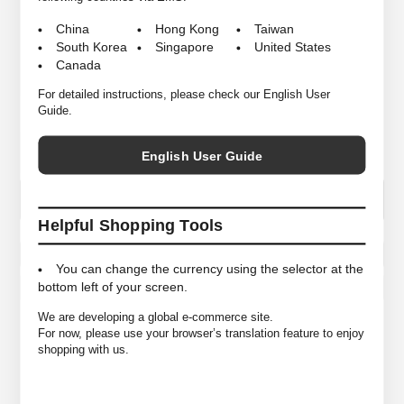
3 ＜身幅67cm/着丈105cm/裄丈86cm＞
China
Hong Kong
Taiwan
COLORS
Navy
South Korea
Singapore
United States
Canada
MATELIALS
Wool 100% (Lining : Cotton 100%)
For detailed instructions, please check our English User
Guide.
個数
COLOR＆SIZE
English User Guide
Helpful Shopping Tools
この商品のお問い合わせ
You can change the currency using the selector at the
ウィッシュリストに入れる
bottom left of your screen.
We are developing a global e-commerce site.
For now, please use your browser’s translation feature to enjoy
shopping with us.