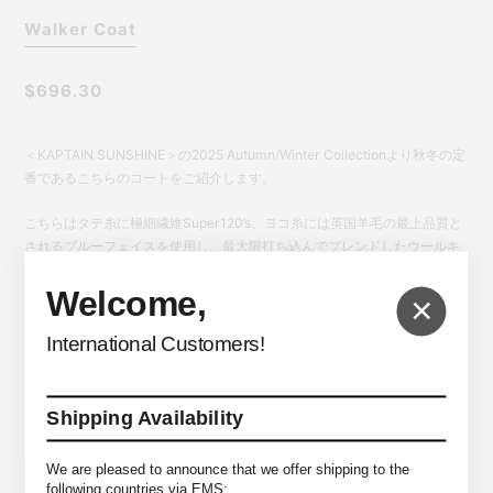
Walker Coat
$696.30
＜KAPTAIN SUNSHINE＞の2025 Autumn/Winter Collectionより秋冬の定
番であるこちらのコートをご紹介します。
こちらはタテ糸に極細繊維Super120’s、ヨコ糸には英国羊毛の最上品質と
されるブルーフェイスを使用し、最大限打ち込んでブレンドしたウールキ
ャバルリー・ツイルのコートになります。超高密度によるしっかりとした
ハリ感はユニフォーム然とした表情ですが、独特な光沢感や美しいドレー
Welcome,
×
プがエレガントな佇まいの一着です。
International Customers!
*商品は実店舗と在庫を共有しており常に変動がございます。
その為ご注文後でも売り違いにより在庫がない場合がございますので予め
ご了承ください。
Shipping Availability
We are pleased to announce that we offer shipping to the
2 ＜身幅65cm/着丈102cm/裄丈84cm＞
SIZE
following countries via EMS: