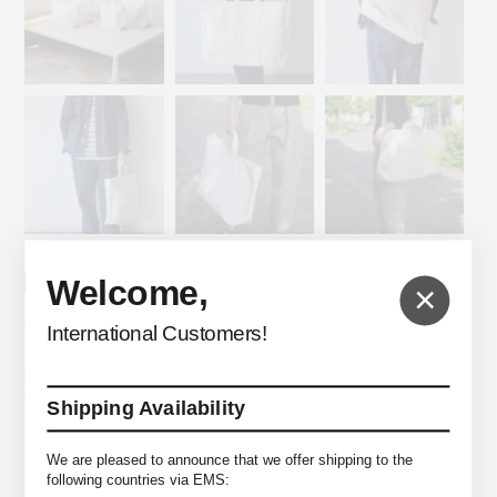
Welcome,
SOLDOUT
×
CHACOLI
International Customers!
Blank Tote L (BL07)
Shipping Availability
$139.48
We are pleased to announce that we offer shipping to the
following countries via EMS: