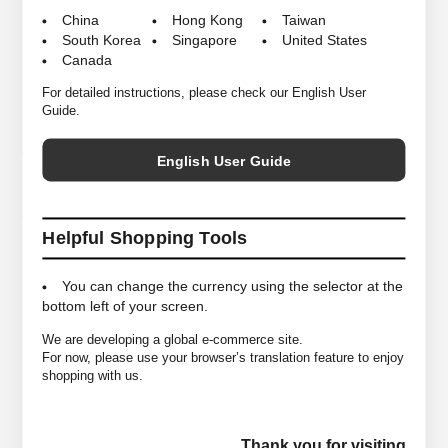
＜CHACOLI ＞の「Blank Collection」よりこちらのトートバッグをご紹介
China
Hong Kong
Taiwan
します。
South Korea
Singapore
United States
Canada
こちらの「Blank Collection」では道具として使われてきた様々な種類の
バッグからデザインや色を加えずサイズのバリエーションを増やし再構築
For detailed instructions, please check our English User
しています。
Guide.
超高密度コットンキャンバス生地 (6 号)を使用しており、 糸の太さや織り
の密度を変えて作った数種類の生地をバッグによって使い分けています。
English User Guide
永きに渡り愛されるアメリカントラディショナルなトートバッグの形がモ
チーフとなっており、ショルダーバッグとしても活躍してくれる2way仕
様。
Helpful Shopping Tools
You can change the currency using the selector at the
*商品は実店舗と在庫を共有しており常に変動がございます。
bottom left of your screen.
その為ご注文後でも売り違いにより在庫がない場合がございますので予め
ご了承ください。
We are developing a global e-commerce site.
For now, please use your browser’s translation feature to enjoy
shopping with us.
SIZE
＜高さ41cm/幅56cm/マチ16cm＞
Thank you for visiting
COLORS
Natural