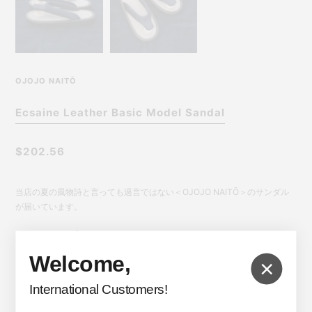
OJOJO NAITŌ
Ecsaine Leather Basic Model Sandal
$202.56
当店の夏の風物詩と言っても過言ではない＜OJOJO NAITŌ＞のサンダル
が届いています。
＜OJOJO NAITŌ＞は京都で100年を越えて履物を作り続ける「ない藤」が
これまで培ってきた素材・技術・方法を広く発信する為に生み出した、ぞ
Welcome,
×
うりと言う日本の伝統的な履物の新しい形になります。
International Customers!
＜OJOJO NAITŌ＞のベーシックモデルとなるこちらは前ツボの特殊ゴム
やインソールに採用されているエクセーヌレザー(ウルトラスウェード)な