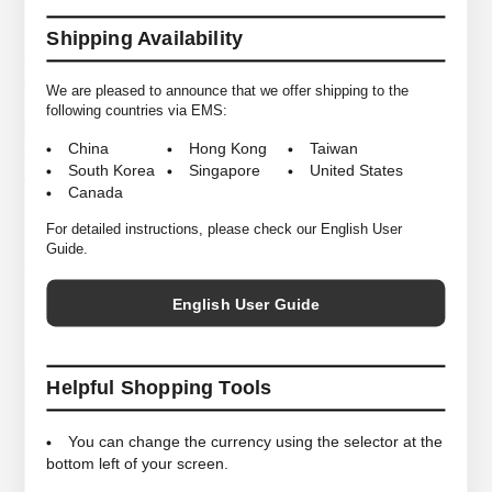
ど、厳選した素材のみを使用しています。印象的な形の前ツボは指肢にぴ
Shipping Availability
ったりとフィットして力が入りやすい構造にしており、これまでのビーチ
サンダルにあった「長く履くと疲れる」という悩みを大幅に軽減していま
す。花緒には水着などで使用される摩擦に強く伸縮性に優れた素材を使用
We are pleased to announce that we offer shipping to the
しており、足当たりの良さと長時間履いても疲れない抜群のフィット感を
following countries via EMS:
実現しています。ゴム底はタイヤにも使用される強度や耐摩耗性に優れた
China
Hong Kong
Taiwan
SBR、芯には反発性が強くへたりにくいEVAを使用する事で、弾力性を高
South Korea
Singapore
United States
め硬いアスファルトでも足に負担をかけません。
Canada
For detailed instructions, please check our English User
Guide.
*商品は実店舗と在庫を共有しており常に変動がございます。
その為ご注文後でも売り違いにより在庫がない場合がございますので予め
English User Guide
ご了承ください。
Helpful Shopping Tools
S (24.0cm)
M (25.5cm)
L (27.0cm)
You can change the currency using the selector at the
SIZE
bottom left of your screen.
参考サイズ
New Blance :9(27.0cm), Converse Addict :9(27.5cm)