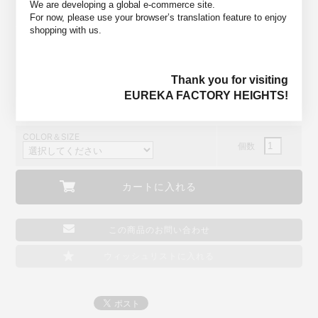
We are developing a global e-commerce site.
を履くメンズスタッフでMサイズを選んでいます。
For now, please use your browser’s translation feature to enjoy
shopping with us.
COLORS
Navy×White×Navy×Ecsaine Grey
Neoprene, Rubber, Ecsaine Leather (Synthetic
MATELIALS
Thank you for visiting
Leather)
EUREKA FACTORY HEIGHTS!
COLOR＆SIZE
個数
この商品のお問い合わせ
ウィッシュリストに入れる