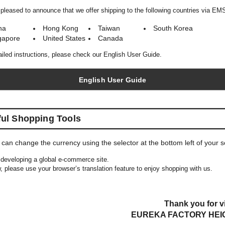
pleased to announce that we offer shipping to the following countries via EM
na
Hong Kong
Taiwan
South Korea
gapore
United States
Canada
YOU MAY ALSO LIKE
ailed instructions, please check our English User Guide.
English User Guide
ful Shopping Tools
 can change the currency using the selector at the bottom left of your 
developing a global e-commerce site.
, please use your browser’s translation feature to enjoy shopping with us.
COMESANDGOES
COMESANDGOES
Olmetex Cap
Washable Big Knit
Thank you for vi
EUREKA FACTORY HEI