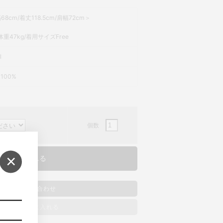
68cm/着丈118.5cm/肩幅72cm＞
体重47kg/着用サイズFree
l
l 100%
個数
×
商品のお問い合わせ
ッシュリストに入れる