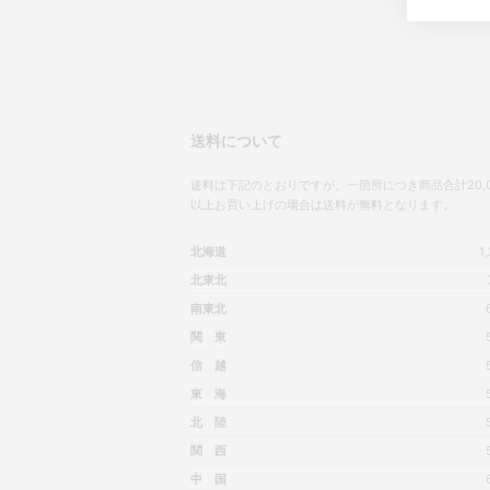
送料について
送料は下記のとおりですが、一箇所につき商品合計20,0
以上お買い上げの場合は送料が無料となります。
北海道
1
北東北
南東北
関 東
信 越
東 海
北 陸
関 西
中 国