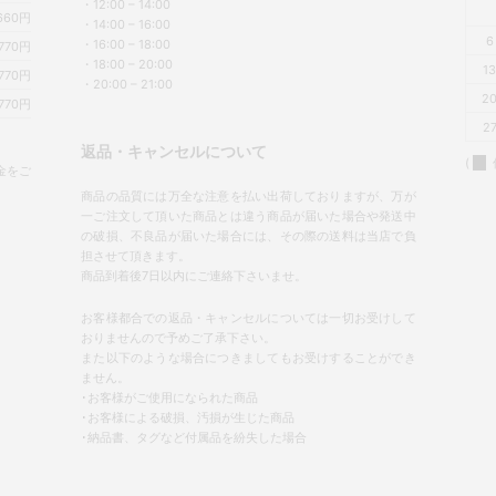
・12:00 – 14:00
660円
・14:00 – 16:00
6
・16:00 – 18:00
770円
・18:00 – 20:00
1
770円
・20:00 – 21:00
2
770円
2
返品・キャンセルについて
(
金をご
商品の品質には万全な注意を払い出荷しておりますが、万が
一ご注文して頂いた商品とは違う商品が届いた場合や発送中
の破損、不良品が届いた場合には、その際の送料は当店で負
担させて頂きます。
商品到着後7日以内にご連絡下さいませ。
お客様都合での返品・キャンセルについては一切お受けして
おりませんので予めご了承下さい。
また以下のような場合につきましてもお受けすることができ
ません。
･お客様がご使用になられた商品
･お客様による破損、汚損が生じた商品
･納品書、タグなど付属品を紛失した場合