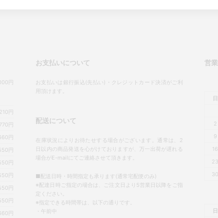
お支払いについて
営
00円
お支払いは銀行振込(先払い)・クレジットカード決済がご利
用頂けます。
日
,210円
配送について
2
770円
9
660円
在庫状況によりお待たせする場合がございます。通常は、2
日以内の商品発送を心がけておりますが、万一出荷が遅れる
1
550円
場合がE-mailにてご連絡させて頂きます。
2
550円
3
550円
■配送日時・時間指定も承ります(通常宅配便のみ)
※配達日時ご指定の場合は、ご注文日より5営業日以降をご指
550円
定ください。
550円
※指定できる時間帯は、以下の通りです。
日
・午前中
660円