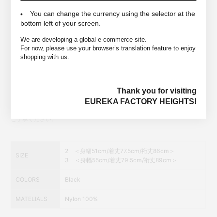
You can change the currency using the selector at the
タブレットポケット
bottom left of your screen.
内部ウエストから脇にかけて配された大容量ポケットはタブレットを収納
できるほどの大きなポケット。出先で瞬間的に手ぶらにならなくてはなら
We are developing a global e-commerce site.
For now, please use your browser’s translation feature to enjoy
ない時や一般的なポケットに収まらないものの持ち運びの際にパフォーマ
shopping with us.
ンスを発揮します。
Thank you for visiting
*商品は実店舗と在庫を共有しており常に変動がございます。
EUREKA FACTORY HEIGHTS!
その為ご注文後でも売り違いにより在庫がない場合がございますので予め
ご了承ください。
2 ＜身幅51cm/着丈77.5cm/裄丈86cm＞
SIZE
3 ＜身幅55cm/着丈79.5cm/裄丈89cm＞
COLORS
Black
MATELIALS
Nylon 100%