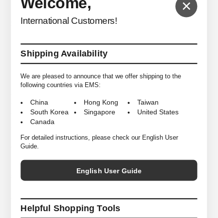
Welcome,
×
＜TEÄTORA＞より「PACKBLE」のWallet Jacket Plusをご紹介します。
International Customers!
旅の帰路、増えがちな荷物の中に、 コンパクトに丸めてポンと投げ込める
ようなコンセプトの元開発された”PACKABLE”シリーズは、 衣服内部にあ
るパッカブルポケットに収納が可能でビジネスにも耐える面を持ちなが
Shipping Availability
ら、 機内ではリラックスでき、雑に扱えるタフさが魅力です。
こちらのWallet Jacket は定番的にリリースされているDevice Jacket を
We are pleased to announce that we offer shipping to the
よりタウンユースで着て頂けるようにアレンジされた一着になります。外
following countries via EMS:
付けだったサイドポケットを内側に収納したファスナーポケットに変更し
China
Hong Kong
Taiwan
ており、さらにポケット内部にはセキュリティポケットを装備していま
South Korea
Singapore
United States
す。ウエストのダーツを排除する事で程良く身幅にもゆとりを持たせたシ
Canada
ルエットやラグランスリーブなど、これまでの高い機能性はそのままにカ
ジュアルに落とし込まれたディテールが魅力的です。単体でも活躍してく
For detailed instructions, please check our English User
れますが、同素材で展開されているWallet Pantsとセットアップでのスタ
Guide.
イリングもオススメです。
English User Guide
装備と機能：
ロングウォレットポケット
腰ポケ内部にファスナーポケットを内蔵。旅先の現地通貨やカード、スマ
ートフォンなど、ポケットに手をいれたまま直接アクセスできるようにす
Helpful Shopping Tools
ることでセキュリティーを高めています。