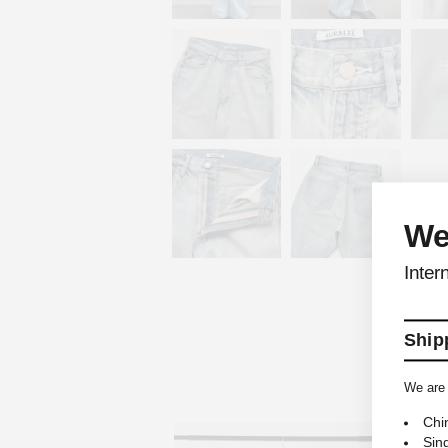
We
Inter
Shipp
We are 
Chi
Sin