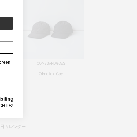
screen.
COMESANDGOES
Olmetex Cap
siting
GHTS!
業日カレンダー