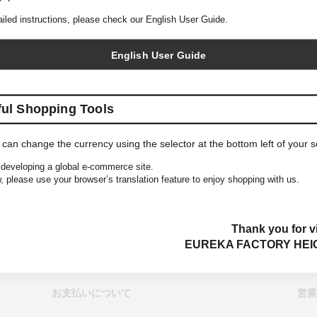
ailed instructions, please check our English User Guide.
English User Guide
ful Shopping Tools
 can change the currency using the selector at the bottom left of your 
AURALEE
COMESANDGOES
developing a global e-commerce site.
Soft Smooth Wool Stripe Jersey
Bio Wash Corduroy Cap
, please use your browser’s translation feature to enjoy shopping with us.
Tee (Women's)
Thank you for vi
EUREKA FACTORY HEI
お支払いについて
営