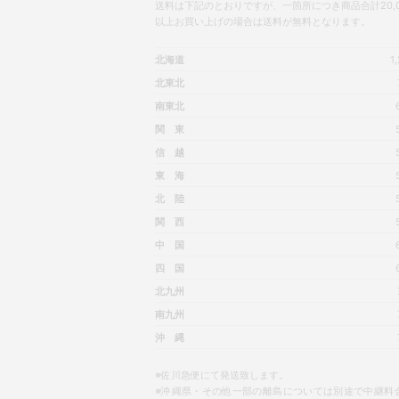
送料は下記のとおりですが、一箇所につき商品合計20,0
以上お買い上げの場合は送料が無料となります。
北海道
1
北東北
南東北
関 東
信 越
東 海
北 陸
関 西
中 国
四 国
北九州
南九州
沖 縄
※佐川急便にて発送致します。
※沖縄県・その他一部の離島については別途で中継料