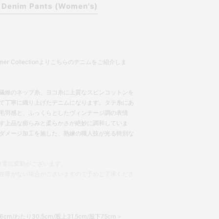
 Denim Pants (Women's)
ummer Collectionよりこちらのデニムをご紹介しま
繊維のネップ糸、ヨコ糸に上質なスビンコットンを
て丁寧に織り上げたデニムになります。タテ糸にあ
毛羽感と、ふっくらとしたヴィンテージ調の表情
す上品な膨らみと柔らかさが絶妙に調和していま
ダメージ加工を施した、熟練の職人技が光る特別な
り常に変動がございます。
在庫がない場合がございますので予めご了承くださ
cm/わたり30.5cm/股上31.5cm/股下75cm＞