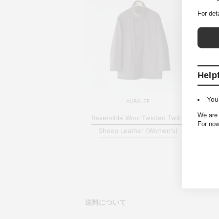
For det
Help
You
AURALEE
We are 
Reversible Wool Twisted Twill /
For now
Sheep Leather (Women's)
送料について