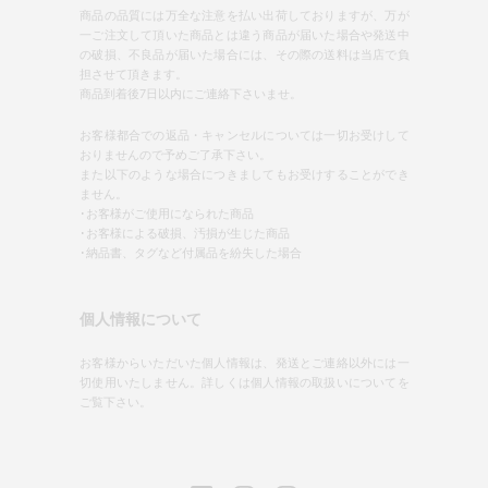
商品の品質には万全な注意を払い出荷しておりますが、万が
一ご注文して頂いた商品とは違う商品が届いた場合や発送中
の破損、不良品が届いた場合には、その際の送料は当店で負
担させて頂きます。
商品到着後7日以内にご連絡下さいませ。
お客様都合での返品・キャンセルについては一切お受けして
おりませんので予めご了承下さい。
また以下のような場合につきましてもお受けすることができ
ません。
･お客様がご使用になられた商品
･お客様による破損、汚損が生じた商品
･納品書、タグなど付属品を紛失した場合
個人情報について
お客様からいただいた個人情報は、発送とご連絡以外には一
切使用いたしません。詳しくは個人情報の取扱いについてを
ご覧下さい。