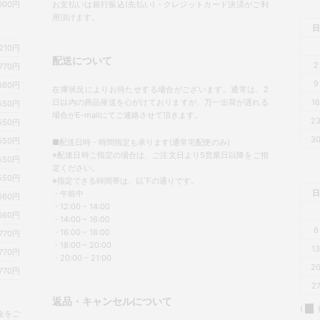
00円
お支払いは銀行振込(先払い)・クレジットカード決済がご利
用頂けます。
日
,210円
配送について
2
770円
9
660円
在庫状況によりお待たせする場合がございます。通常は、2
日以内の商品発送を心がけておりますが、万一出荷が遅れる
1
550円
場合がE-mailにてご連絡させて頂きます。
2
550円
3
550円
■配送日時・時間指定も承ります(通常宅配便のみ)
※配達日時ご指定の場合は、ご注文日より5営業日以降をご指
550円
定ください。
550円
※指定できる時間帯は、以下の通りです。
日
・午前中
660円
・12:00 – 14:00
660円
・14:00 – 16:00
6
・16:00 – 18:00
770円
・18:00 – 20:00
1
770円
・20:00 – 21:00
2
770円
2
返品・キャンセルについて
(
金をご