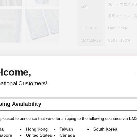
26 ＜ウエスト69
SIZE
着用スタッフ 身長
COLORS
Light Indigo
MATELIALS
Cotton 100%
lcome,
ウィ
national Customers!
ing Availability
YOU MAY ALSO LIKE
pleased to announce that we offer shipping to the following countries via EM
na
Hong Kong
Taiwan
South Korea
gapore
United States
Canada