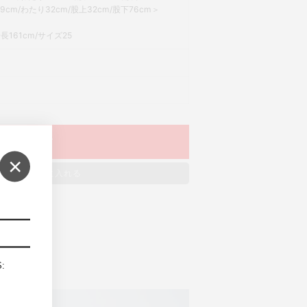
cm/わたり32cm/股上32cm/股下76cm＞
161cm/サイズ25
SOLD OUT
×
ッシュリストに入れる
S: