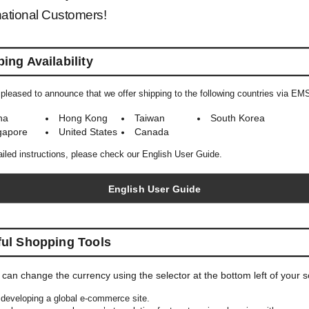
national Customers!
COLOR＆SIZE
ing Availability
pleased to announce that we offer shipping to the following countries via EM
この
na
Hong Kong
Taiwan
South Korea
gapore
United States
Canada
ウィ
ailed instructions, please check our English User Guide.
English User Guide
YOU MAY ALSO LIKE
ful Shopping Tools
 can change the currency using the selector at the bottom left of your 
developing a global e-commerce site.