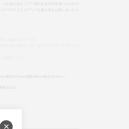
。その為上品なシアー感のある天竺生地に仕上がり
ッチでサラリとエアリーな着心地をお楽しみいただ
り常に変動がございます。
在庫がない場合がございますので予めご了承くださ
はご遠慮ください。
cm/着丈57.5cm/肩幅38cm/袖丈24.5cm＞
長162cm
ylon 30％
×