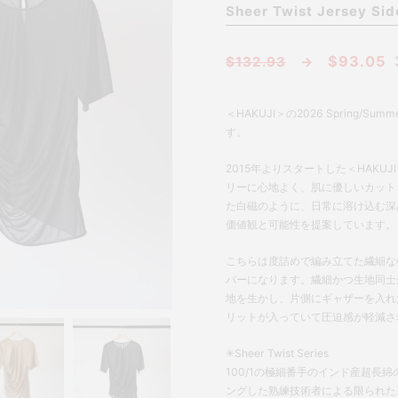
Sheer Twist Jersey Sid
$93.05
$132.93
→
＜HAKUJI＞の2026 Spring/Su
す。
2015年よりスタートした＜HAK
リーに心地よく、肌に優しいカット
た白磁のように、日常に溶け込む深
価値観と可能性を提案しています。
こちらは度詰めで編み立てた繊細な
バーになります。繊細かつ生地同士
地を生かし、片側にギャザーを入れ
リットが入っていて圧迫感が軽減さ
✳︎Sheer Twist Series
100/1の極細番手のインド産超長
ングした熟練技術者による限られた