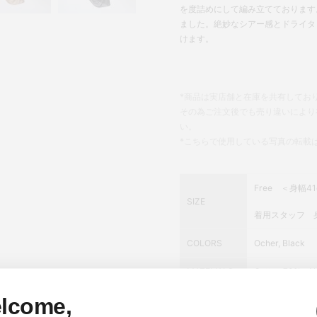
を度詰めにして編み立てております
ました。絶妙なシアー感とドライタ
けます。
*商品は実店舗と在庫を共有してお
その為ご注文後でも売り違いにより
い。
*こちらで使用している写真の転載
Free ＜身幅41
SIZE
着用スタッフ 身
COLORS
Ocher, Black
MATELIALS
Cotton 70% N
lcome,