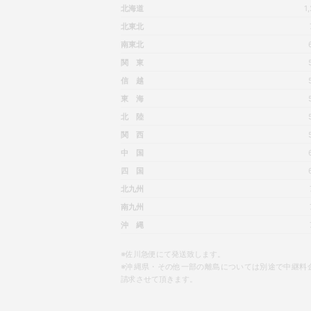
北海道
1
北東北
南東北
関 東
信 越
東 海
北 陸
関 西
中 国
四 国
北九州
南九州
沖 縄
※佐川急便にて発送致します。
※沖縄県・その他一部の離島については別途で中継料
請求させて頂きます。