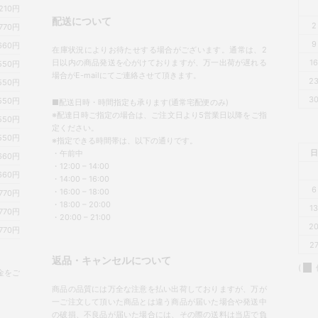
,210円
配送について
2
770円
9
660円
在庫状況によりお待たせする場合がございます。通常は、2
日以内の商品発送を心がけておりますが、万一出荷が遅れる
1
550円
場合がE-mailにてご連絡させて頂きます。
2
550円
3
550円
■配送日時・時間指定も承ります(通常宅配便のみ)
※配達日時ご指定の場合は、ご注文日より5営業日以降をご指
550円
定ください。
550円
※指定できる時間帯は、以下の通りです。
日
・午前中
660円
・12:00 – 14:00
660円
・14:00 – 16:00
6
・16:00 – 18:00
770円
・18:00 – 20:00
1
770円
・20:00 – 21:00
2
770円
2
返品・キャンセルについて
(
金をご
商品の品質には万全な注意を払い出荷しておりますが、万が
一ご注文して頂いた商品とは違う商品が届いた場合や発送中
の破損、不良品が届いた場合には、その際の送料は当店で負