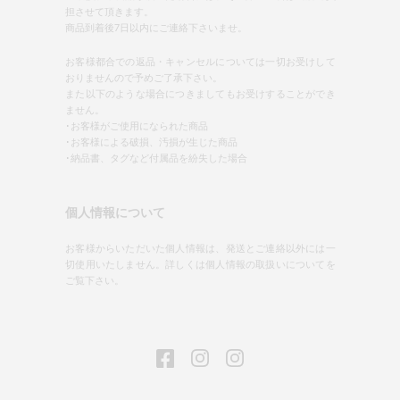
担させて頂きます。
商品到着後7日以内にご連絡下さいませ。
お客様都合での返品・キャンセルについては一切お受けして
おりませんので予めご了承下さい。
また以下のような場合につきましてもお受けすることができ
ません。
･お客様がご使用になられた商品
･お客様による破損、汚損が生じた商品
･納品書、タグなど付属品を紛失した場合
個人情報について
お客様からいただいた個人情報は、発送とご連絡以外には一
切使用いたしません。詳しくは個人情報の取扱いについてを
ご覧下さい。