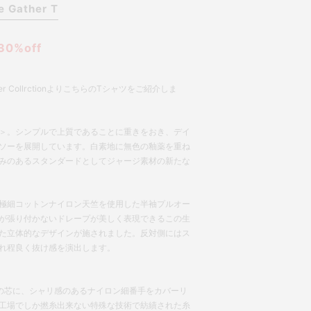
e Gather T
30%off
mmer CollrctionよりこちらのTシャツをご紹介しま
UJI＞。シンプルで上質であることに重きをおき、デイ
ソーを展開しています。白素地に無色の釉薬を重ね
みのあるスタンダードとしてジャージ素材の新たな
極細コットンナイロン天竺を使用した半袖プルオー
が張り付かないドレープが美しく表現できるこの生
た立体的なデザインが施されました。反対側にはス
れ程良く抜け感を演出します。
綿の芯に、シャリ感のあるナイロン細番手をカバーリ
工場でしか撚糸出来ない特殊な技術で紡績された糸