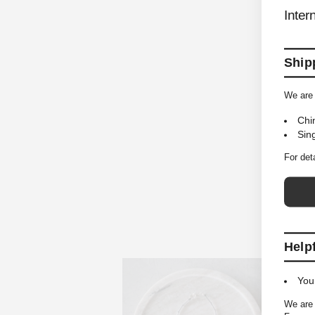
Inter
Shipp
We are 
Chi
Sin
For det
Help
You
We are 