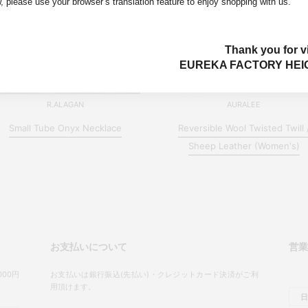
, please use your browser’s translation feature to enjoy shopping with us.
Thank you for vi
EUREKA FACTORY HEI
R.ALAGAN
AURALEE
Small Tube Onyx Necklace
Reversible Wool Twisted Twill 
Sheep Leather (Women's)
お支払いについて
営
00円
お支払いは銀行振込(先払い)・クレジットカード決済がご利
用頂けます。
日