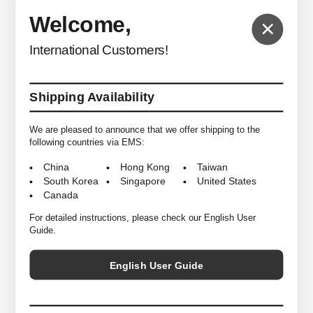
＜Tu es mon Tresor
＞よりこちらのデニムをご紹介します。
Welcome,
×
＜Tu es mon Tresor＞はデザイナー佐原愛美氏より「女性のためのセーフ
プレイスを作りたい。女性の視点を通して、女性の体型や感性に寄り添っ
International Customers!
たデニムを提案する」という考えから生まれたクリエイティブデニムブラ
ンドです。定番として永く穿き続けられるクラシックなシルエットを軸
に、穿く人を選ばない多様な体型にフィットするデニムは、トレンドに左
Shipping Availability
右されることなく永くワードローブの主役として活躍してくれます。
We are pleased to announce that we offer shipping to the
*商品は実店舗と在庫を共有しており常に変動がございます。
following countries via EMS:
その為ご注文後でも売り違いにより在庫がない場合がございますので予め
ご了承ください。
China
Hong Kong
Taiwan
*こちらで使用している写真の転載はご遠慮ください。
South Korea
Singapore
United States
Canada
For detailed instructions, please check our English User
24 ＜ウエスト64cm/わたり30cm/股上30cm/股下
Guide.
76cm＞
25 ＜ウエスト65cm/わたり31cm/股上31cm/股下
77cm＞
English User Guide
26 ＜ウエスト67cm/わたり31.5cm/股上31.5cm/股
下77cm＞
SIZE
27 ＜ウエスト72cm/わたり32cm/股上31.5cm/股下