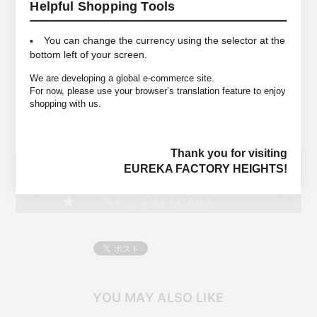
Helpful Shopping Tools
78cm＞
28 ＜ウエスト74cm/わたり33cm/股上32cm/股下
78cm＞
You can change the currency using the selector at the
bottom left of your screen.
着用スタッフ 身長161cm/サイズ25
We are developing a global e-commerce site.
COLORS
Solid 3year
For now, please use your browser’s translation feature to enjoy
shopping with us.
MATELIALS
Cotton 100%
Thank you for visiting
EUREKA FACTORY HEIGHTS!
SOLD OUT
ウィッシュリストに入れる
YOU MAY ALSO LIKE