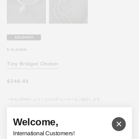
SOLDOUT
R.ALAGAN
Tiny Bridget Choker
$246.48
＜R.ALAGAN＞よりこちらのチョーカーをご紹介します。
＜R.ALAGAN＞はフリーランスバイヤーとして勤めた経歴を持つ高橋れい
みさんによって2017 Spring/Summer Collectionよりスタートしました。
Welcome,
×
台湾人の母と日本人の父の間に生まれ幼少期の多くを台湾で過ごした事に
よって培った民族的感覚と、思春期にロサンゼルスへ移住した事でモダニ
International Customers!
ズムやヴィンテージに強く影響を受けたマルチカルチャーな背景が色濃く