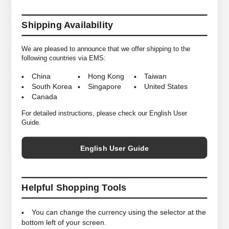
表現されています。「センシュアルでありながら時代を超えた普遍的な美
しさを兼ね備えたジュエリー」を永遠のテーマとして掲げ、高品質なシル
Shipping Availability
バーと天然石を用いて日本の熟練の職人と共に妥協しないコレクションを
製作しています。
We are pleased to announce that we offer shipping to the
following countries via EMS:
こちらのチャームは職人が手掘りしたもので、カラーツイストコードとの
バランスが可愛らしく、小さいながらも存在感のあるネックスレスです。
China
Hong Kong
Taiwan
South Korea
Singapore
United States
Canada
For detailed instructions, please check our English User
*商品は実店舗と在庫を共有しており常に変動がございます。
Guide.
その為ご注文後でも売り違いにより在庫がない場合がございますので予め
ご了承ください。
English User Guide
コード ＜全長約48cm＞
SIZE
トップ ＜長さ18.5mm＞
Helpful Shopping Tools
COLORS
Silver×Gray, Silver×Black
You can change the currency using the selector at the
MATELIALS
Sterling Silver, Silk Code
bottom left of your screen.