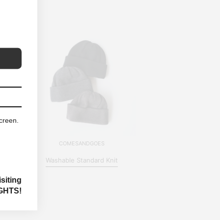
screen.
COMESANDGOES
Washable Standard Knit
siting
GHTS!