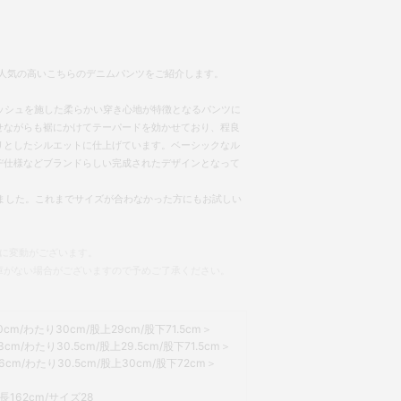
れ人気の高いこちらのデニムパンツをご紹介します。
ッシュを施した柔らかい穿き心地が特徴となるパンツに
せながらも裾にかけてテーパードを効かせており、程良
リとしたシルエットに仕上げています。ベーシックなル
ヂ仕様などブランドらしい完成されたデザインとなって
しました。これまでサイズが合わなかった方にもお試しい
常に変動がございます。
庫がない場合がございますので予めご了承ください。
cm/わたり30cm/股上29cm/股下71.5cm＞
m/わたり30.5cm/股上29.5cm/股下71.5cm＞
cm/わたり30.5cm/股上30cm/股下72cm＞
162cm/サイズ28