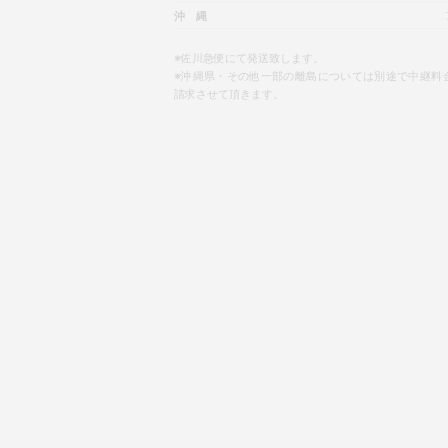
沖 縄
※佐川急便にて発送致します。
※沖縄県・その他一部の離島については別途で中継料
請求させて頂きます。