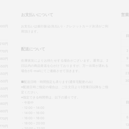
お支払いについて
営
00円
お支払いは銀行振込(先払い)・クレジットカード決済がご利
用頂けます。
日
,210円
配送について
2
770円
9
660円
在庫状況によりお待たせする場合がございます。通常は、2
日以内の商品発送を心がけておりますが、万一出荷が遅れる
1
550円
場合がE-mailにてご連絡させて頂きます。
2
550円
3
550円
■配送日時・時間指定も承ります(通常宅配便のみ)
※配達日時ご指定の場合は、ご注文日より5営業日以降をご指
550円
定ください。
550円
※指定できる時間帯は、以下の通りです。
日
・午前中
660円
・12:00 – 14:00
660円
・14:00 – 16:00
6
・16:00 – 18:00
770円
・18:00 – 20:00
1
770円
・20:00 – 21:00