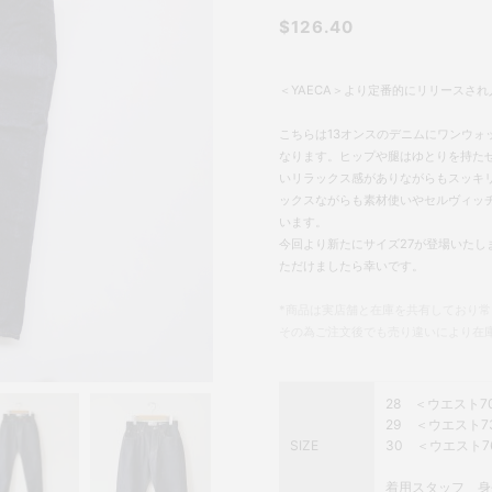
$126.40
＜YAECA＞より定番的にリリースさ
こちらは13オンスのデニムにワンウォ
なります。ヒップや腿はゆとりを持た
いリラックス感がありながらもスッキ
ックスながらも素材使いやセルヴィッ
います。
今回より新たにサイズ27が登場いた
ただけましたら幸いです。
*商品は実店舗と在庫を共有しており
その為ご注文後でも売り違いにより在
28 ＜ウエスト70
29 ＜ウエスト73c
SIZE
30 ＜ウエスト76
着用スタッフ 身長