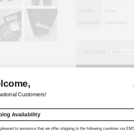
COLORS
Indigo
MATELIALS
Cotton 100%
COLOR＆SIZE
lcome,
この
national Customers!
ウィ
ing Availability
pleased to announce that we offer shipping to the following countries via EM