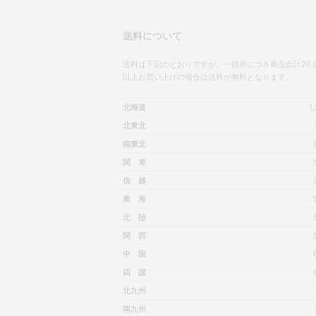
送料について
送料は下記のとおりですが、一箇所につき商品合計20,0
以上お買い上げの場合は送料が無料となります。
北海道
1
北東北
南東北
関 東
信 越
東 海
北 陸
関 西
中 国
四 国
北九州
南九州