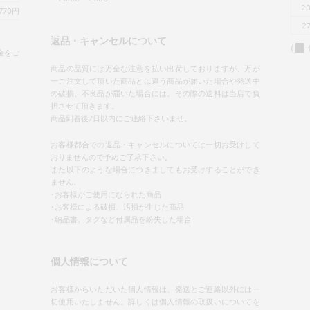
2
770円
2
返品・キャンセルについて
(
金をご
商品の品質には万全な注意を払い出荷しておりますが、万が
一ご注文して頂いた商品とは違う商品が届いた場合や発送中
の破損、不良品が届いた場合には、その際の送料は当店で負
担させて頂きます。
商品到着後7日以内にご連絡下さいませ。
お客様都合での返品・キャンセルについては一切お受けして
おりませんので予めご了承下さい。
また以下のような場合につきましてもお受けすることができ
ません。
･お客様がご使用になられた商品
･お客様による破損、汚損が生じた商品
･納品書、タグなど付属品を紛失した場合
個人情報について
お客様からいただいた個人情報は、発送とご連絡以外には一
切使用いたしません。詳しくは個人情報の取扱いについてを