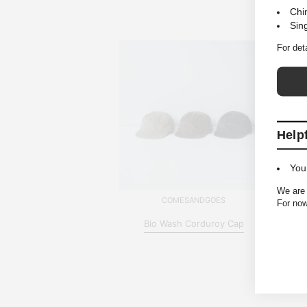
Chi
Sin
For det
Help
You
We are 
COMESANDGOES
For now
Bio Wash Corduroy Cap