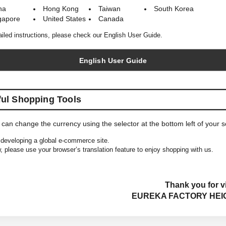
na
Hong Kong
Taiwan
South Korea
YOU MAY ALSO LIKE
gapore
United States
Canada
ailed instructions, please check our English User Guide.
English User Guide
ful Shopping Tools
 can change the currency using the selector at the bottom left of your 
developing a global e-commerce site.
COMESANDGOES
COMESANDGOES
, please use your browser’s translation feature to enjoy shopping with us.
Olmetex Cap
Washable Big Knit
Thank you for vi
EUREKA FACTORY HEI