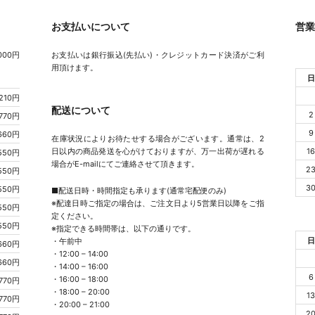
お支払いについて
営
00円
お支払いは銀行振込(先払い)・クレジットカード決済がご利
用頂けます。
日
,210円
配送について
2
770円
9
660円
在庫状況によりお待たせする場合がございます。通常は、2
日以内の商品発送を心がけておりますが、万一出荷が遅れる
1
550円
場合がE-mailにてご連絡させて頂きます。
2
550円
3
550円
■配送日時・時間指定も承ります(通常宅配便のみ)
※配達日時ご指定の場合は、ご注文日より5営業日以降をご指
550円
定ください。
550円
※指定できる時間帯は、以下の通りです。
日
・午前中
660円
・12:00 – 14:00
660円
・14:00 – 16:00
6
・16:00 – 18:00
770円
・18:00 – 20:00
1
770円
・20:00 – 21:00
2