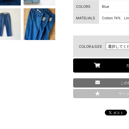
COLORS
Blue
MATELIALS
Cotton 74% Li
COLOR＆SIZE
この
ウィ