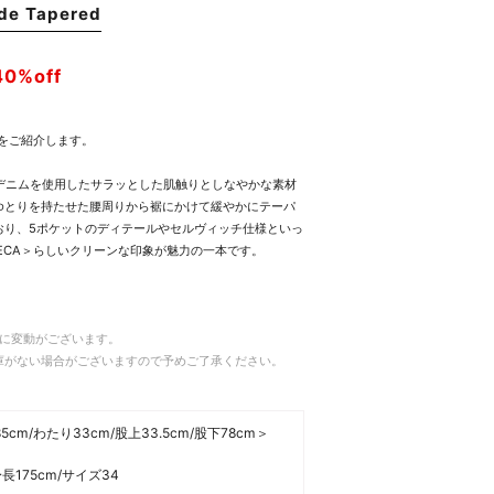
de Tapered
40%off
ツをご紹介します。
zデニムを使用したサラッとした肌触りとしなやかな素材
ゆとりを持たせた腰周りから裾にかけて緩やかにテーパ
おり、5ポケットのディテールやセルヴィッチ仕様といっ
ECA＞らしいクリーンな印象が魅力の一本です。
常に変動がございます。
庫がない場合がございますので予めご了承ください。
cm/わたり33cm/股上33.5cm/股下78cm＞
175cm/サイズ34