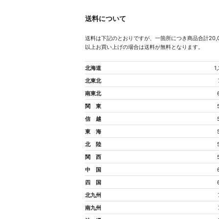
送料について
送料は下記のとおりですが、一箇所につき商品合計20,0
以上お買い上げの場合は送料が無料となります。
北海道
1
北東北
南東北
関 東
信 越
東 海
北 陸
関 西
中 国
四 国
北九州
南九州