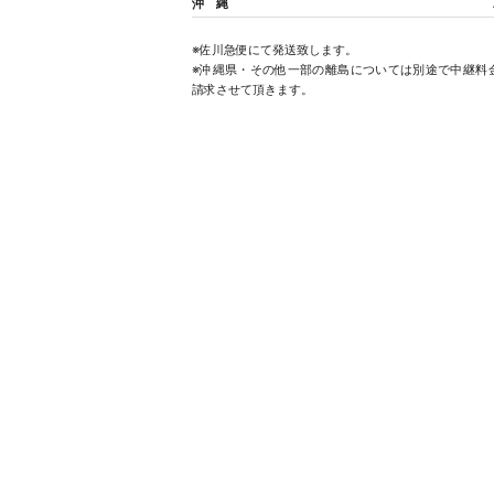
沖 縄
※佐川急便にて発送致します。
※沖縄県・その他一部の離島については別途で中継料
請求させて頂きます。