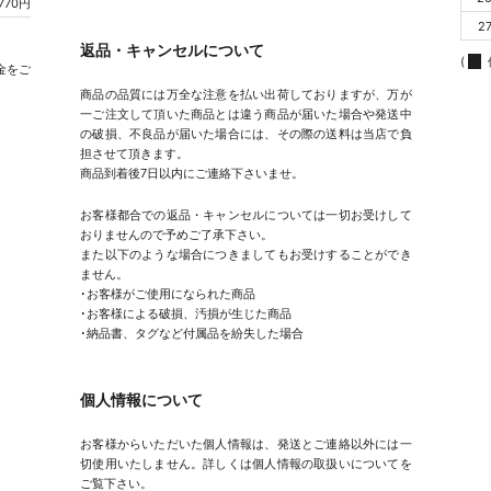
770円
2
返品・キャンセルについて
(
金をご
商品の品質には万全な注意を払い出荷しておりますが、万が
一ご注文して頂いた商品とは違う商品が届いた場合や発送中
の破損、不良品が届いた場合には、その際の送料は当店で負
担させて頂きます。
商品到着後7日以内にご連絡下さいませ。
お客様都合での返品・キャンセルについては一切お受けして
おりませんので予めご了承下さい。
また以下のような場合につきましてもお受けすることができ
ません。
･お客様がご使用になられた商品
･お客様による破損、汚損が生じた商品
･納品書、タグなど付属品を紛失した場合
個人情報について
お客様からいただいた個人情報は、発送とご連絡以外には一
切使用いたしません。詳しくは個人情報の取扱いについてを
ご覧下さい。