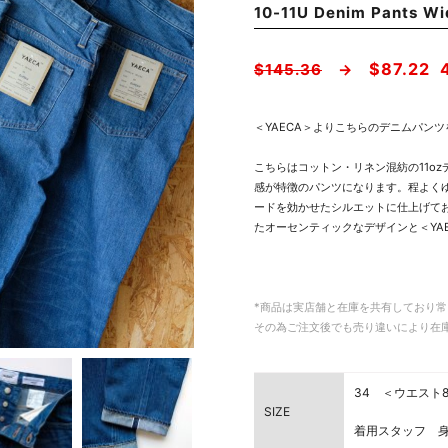
10-11U Denim Pants Wi
$87.22
$145.36
→
＜YAECA＞よりこちらのデニムパン
こちらはコットン・リネン混紡の11o
感が特徴のパンツになります。程よく
ードを効かせたシルエットに仕上げて
たオーセンティックなデザインと＜YA
*商品は実店舗と在庫を共有しており
その為ご注文後でも売り違いにより在
34 ＜ウエスト85
SIZE
着用スタッフ 身長