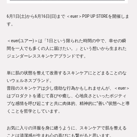
6月1日(土)から6月16日(日)まで ＜euer＞POP UP STOREを開催しま
す。
＜euer(ユアー)＞は「1日という限られた時間の中で、
幸せの瞬
間を一人でも多くの人に届けたい。」
という想いから生まれた
ジェンダーレススキンケアブランドです。
単に肌の状態を整えて改善するスキンケアにとどまることのな
いウ
ェルネスブランド。
普段のスキンケアは少し億劫な行為かもしれませんが、＜
euer＞
はプロダクトを通じて喜びや癒し、
心地良さといったポジティ
ブな感情を呼び起こすと共に肉体的、
精神的に”善い”状態へと導
くことを哲学としています。
お気に入りの洋服を身に纏うように、
スキンケアで肌を整える
ことは清潔感が生まれ心の喜びにも繋がる
と思います。