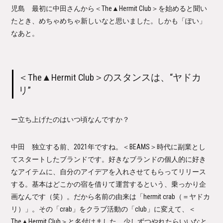
児島 最初に中田さんから＜The▲Hermit Club＞を始めると聞い
たとき、めちゃめちゃ新しいなと思いました。しかも「ぽい」
なあと。
＜The▲Hermit Club
＞のスタンスは、“ヤドカ
リ”
ー立ち上げたのはいつ頃なんですか？
中田 独立する前、2021年ですね。＜BEAMS＞時代に副業とし
てスタートしたブランドです。好きなブランドの個人的に好き
なアイテムに、自分のアイデアを入れさせてもらってリリース
する。基本はどこかの宿を借りて運営するという、乗っかり企
画なんです（笑）。だから名前の由来は「hermit crab（＝ヤドカ
リ）」。その「crab」をクラブ活動の「club」に変えて、＜
The▲Hermit Club＞と名付けました。少しずつやれたらいいなと