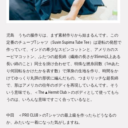
児島 うちの服作りは、まず素材作りから始まるんです。この
定番のチューブTシャツ（Suvin Supima Tube Tee）は逆転の発想で
作っていて、インドの希少なスビンコットンと、アメリカのス
ーピマコットン、ふたつの超長綿（繊維の長さが35mm以上ある
長い綿のこと）同士を掛け合わせて、特殊な撚糸回数（1mあた
り何回転をかけたかを表す数）で渾身の生地を作り、時間をか
けてゆっくり丸胴の形状に編んだもの。つまりリッチな超長綿
で、形はアメリカの往年のボディを再現しているんです。そう
いう意味でも、＜The▲Hermit Club＞のボディとして使ってもら
うのは、いろんな意味ですごく合っているなと。
中田 ＜PRO CLUB＞のTシャツの最上級を作ったらどうなるの
か、みたいな一着になった気がしますね。