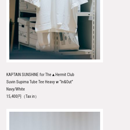
KAPTAIN SUNSHINE for The▲Hermit Club
Suvin Supima Tube Tee Heavy w “In&Out”
Navy/White
15,400円（Tax in）