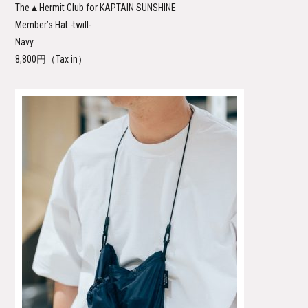
The▲Hermit Club for KAPTAIN SUNSHINE
Member’s Hat -twill-
Navy
8,800円（Tax in）