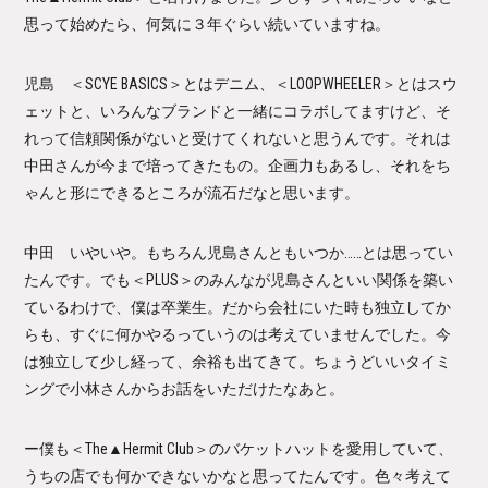
思って始めたら、何気に３年ぐらい続いていますね。
児島 ＜SCYE BASICS＞とはデニム、＜LOOPWHEELER＞とはスウ
ェットと、いろんなブランドと一緒にコラボしてますけど、そ
れって信頼関係がないと受けてくれないと思うんです。それは
中田さんが今まで培ってきたもの。企画力もあるし、それをち
ゃんと形にできるところが流石だなと思います。
中田 いやいや。もちろん児島さんともいつか……とは思ってい
たんです。でも＜PLUS＞のみんなが児島さんといい関係を築い
ているわけで、僕は卒業生。だから会社にいた時も独立してか
らも、すぐに何かやるっていうのは考えていませんでした。今
は独立して少し経って、余裕も出てきて。ちょうどいいタイミ
ングで小林さんからお話をいただけたなあと。
ー僕も＜The▲Hermit Club＞のバケットハットを愛用していて、
うちの店でも何かできないかなと思ってたんです。色々考えて